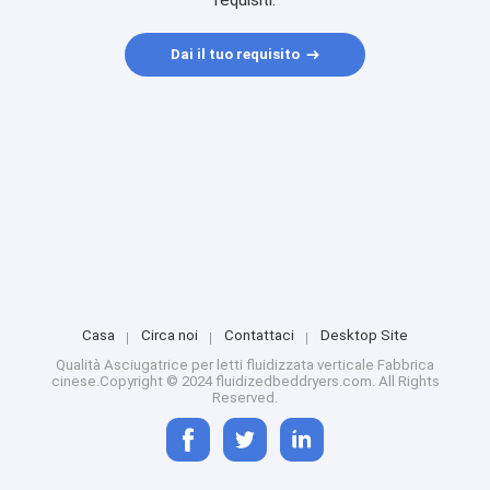
requisiti.
Dai il tuo requisito
Casa
Circa noi
Contattaci
Desktop Site
Qualità
Asciugatrice per letti fluidizzata verticale
Fabbrica
cinese.Copyright © 2024 fluidizedbeddryers.com. All Rights
Reserved.