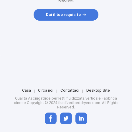
requisiti.
Dai il tuo requisito
Casa
Circa noi
Contattaci
Desktop Site
Qualità
Asciugatrice per letti fluidizzata verticale
Fabbrica
cinese.Copyright © 2024 fluidizedbeddryers.com. All Rights
Reserved.